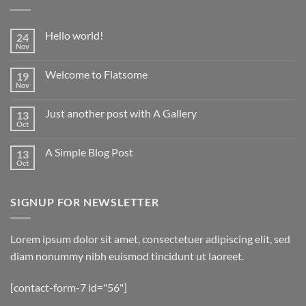
Hello world!
24
Nov
Welcome to Flatsome
19
Nov
Just another post with A Gallery
13
Oct
A Simple Blog Post
13
Oct
SIGNUP FOR NEWSLETTER
Lorem ipsum dolor sit amet, consectetuer adipiscing elit, sed
diam nonummy nibh euismod tincidunt ut laoreet.
[contact-form-7 id="56"]