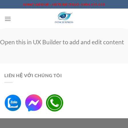
Skip
IVINCI GROUP - HOTLINE/ZALO: 0904.431.028
to
content
Open this in UX Builder to add and edit content
LIÊN HỆ VỚI CHÚNG TÔI