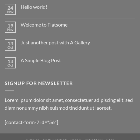
Hello world!
24
Nov
Welcome to Flatsome
19
Nov
Just another post with A Gallery
13
Oct
A Simple Blog Post
13
Oct
SIGNUP FOR NEWSLETTER
Lorem ipsum dolor sit amet, consectetuer adipiscing elit, sed
diam nonummy nibh euismod tincidunt ut laoreet.
[contact-form-7 id="56"]