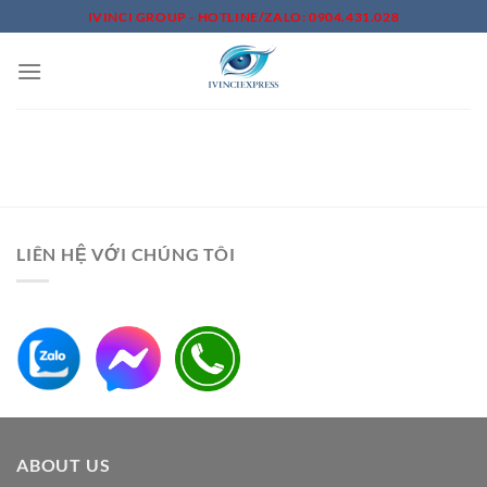
Skip
IVINCI GROUP - HOTLINE/ZALO: 0904.431.028
to
content
LIÊN HỆ VỚI CHÚNG TÔI
ABOUT US