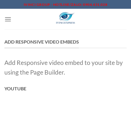
Skip
IVINCI GROUP - HOTLINE/ZALO: 0904.431.028
to
content
ADD RESPONSIVE VIDEO EMBEDS
Add Responsive video embed to your site by
using the Page Builder.
YOUTUBE