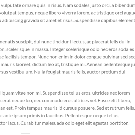
o vulputate ornare quis in risus. Nam sodales justo orci, a bibendu
 volutpat tempus, neque libero viverra lorem, ac tristique orci augu
 adipiscing gravida sit amet et risus. Suspendisse dapibus eleme
enatis suscipit, dui nunc tincidunt lectus, ac placerat felis dui in
is non, scelerisque in massa. Integer scelerisque odio nec eros sodales
is ac facilisis tempor. Nunc non enim in dolor congue pulvinar sed se
t mauris laoreet, dictum leo at, tristique mi. Aenean pellentesque j
sus vestibulum. Nulla feugiat mauris felis, auctor pretium dui
iquam vitae non mi. Suspendisse tellus eros, ultricies nec lorem
cerat neque leo, nec commodo eros ultrices vel. Fusce elit libero,
n est. Proin tempus mauris id cursus posuere. Sed et rutrum felis,
 ante ipsum primis in faucibus. Pellentesque neque tellus,
r lacus. Curabitur malesuada odio eget elit egestas porttitor.