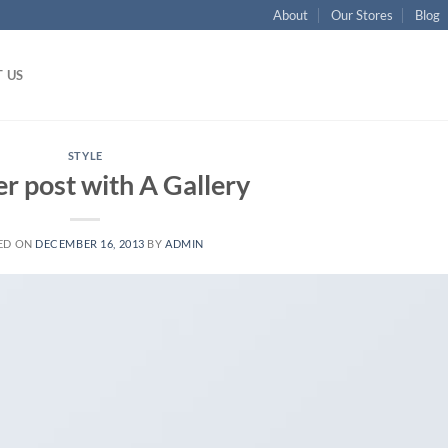
About
Our Stores
Blog
 US
STYLE
r post with A Gallery
ED ON
DECEMBER 16, 2013
BY
ADMIN