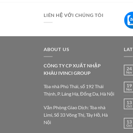
LIÊN HỆ VỚI CHÚNG TÔI
ABOUT US
LA
CÔNG TY CP XUẤT NHẬP
24
KHÂU IVINCI GROUP
Nov
19
Tòa nhà Phú Thái, số 192 Thái
Nov
Thịnh, P. Láng Hạ, Đống Da, Hà Nội
13
Oct
Văn Phòng Giao Dịch: Tòa nhà
Limi, Số 33 Võng Thị, Tây Hồ, Hà
13
Nội
Oct