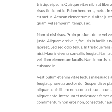
tristique ipsum. Quisque vitae nibh ut liber
risus tincidunt id. Etiam hendrerit, metus in
eu metus. Aenean elementum nisi vitae justo
quam, vel semper mi tempus ac.
Nam at nisi risus. Proin pretium, dolor vel ven
justo. Aliquam orci velit, facilisis in facilis
laoreet. Sed sed odio tellus. In tristique fel
nisi. Mauris viverra convallis feugiat. Nam a
vel diam elementum iaculis. Nam lobortis cur
euismod in.
Vestibulum et enim vitae lectus malesuada al
feugiat, pharetra auctor dui. Suspendisse pla
aliquam quis libero non, consectetur accumsa
aliquet ante. Interdum et malesuada fames ac
condimentum non eros non, consectetur aucto