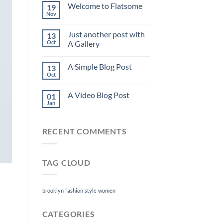
Welcome to Flatsome
19
Nov
Just another post with
13
Oct
A Gallery
A Simple Blog Post
13
Oct
A Video Blog Post
01
Jan
RECENT COMMENTS
TAG CLOUD
brooklyn
fashion
style
women
CATEGORIES